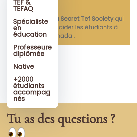
de toi…
TEF &
TEFAQ
Alors,
j'ai créé la Secret Tef Society
qui
Spécialiste
peut réellement aider les étudiants à
en
éducation
réussir le TEF Canada .
Professeure
diplômée
Native
+2000
étudiants
accompag
nés
Tu as des questions ?