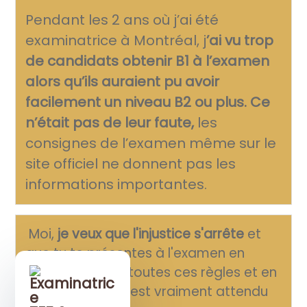
Pendant les 2 ans où j’ai été
examinatrice à Montréal, j
’ai vu trop
de candidats obtenir B1 à l’examen
alors qu’ils auraient pu avoir
facilement un niveau B2 ou plus.
Ce
n’était pas de leur faute,
les
consignes de l’examen même sur le
site officiel ne donnent pas les
informations importantes.
Moi,
je veux que l'injustice s'arrête
et
que tu te présentes à l'examen en
maîtrisant déjà toutes ces règles et en
Examinatric
sachant ce qu’il est vraiment attendu
e